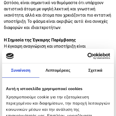
Ωστόσο, είναι σημαντικό να θυμόμαστε ότι υπάρχουν
αυτιστικά άτομα με υψηλή λεκτική και γνωστική
ικανότητα, αλλά και άτομα που χρειάζονται πιο εντατική
υποστήριξη. Το φάσμα είναι ακριβώς αυτό: ένα συνεχές
διαφορών και ιδιαιτεροτήτων.
Η Σημασία της Έγκαιρης Παρέμβασης
Η έγκαιρη αναγνώριση και υποστήριξη είναι
καθοριστικής σημασίας για την ανάπτυξη ενός παιδιού
με αυτισμό. Προγράμματα πρώιμης παρέμβασης,
λογοθεραπεία, εργοθεραπεία, ειδική διαπαιδαγώγηση και
Συναίνεση
Λεπτομέρειες
Σχετικά
ψυχολογική υποστήριξη μπορούν να βοηθήσουν στην
ενίσχυση δεξιοτήτων και στην ενσωμάτωση του παιδιού
σε κοινωνικά πλαίσια.
Αυτή η ιστοσελίδα χρησιμοποιεί cookies
Στο Πλευρό των Οικογενειών
Χρησιμοποιούμε cookie για την εξατομίκευση
Οι γονείς και οι φροντιστές παιδιών με αυτισμό παίζουν
περιεχομένου και διαφημίσεων, την παροχή λειτουργιών
κεντρικό ρόλο. Η στήριξη προς την οικογένεια, η
κοινωνικών μέσων και την ανάλυση της
ενημέρωση και η συνεργασία με τους ειδικούς είναι
επισκεψιμότητάς μας. Επιπλέον, μοιραζόμαστε